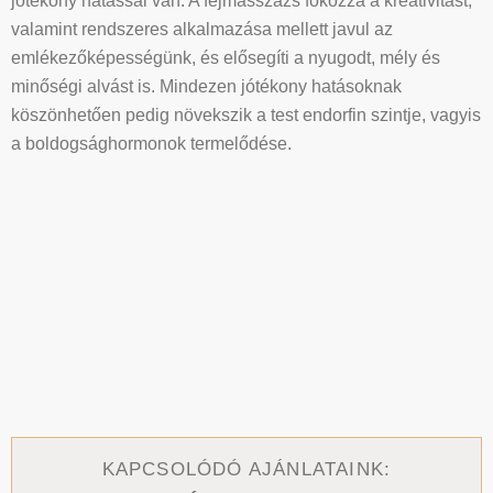
jótékony hatással van. A fejmasszázs fokozza a kreativitást,
valamint rendszeres alkalmazása mellett javul az
emlékezőképességünk, és elősegíti a nyugodt, mély és
minőségi alvást is. Mindezen jótékony hatásoknak
köszönhetően pedig növekszik a test endorfin szintje, vagyis
a boldogsághormonok termelődése.
KAPCSOLÓDÓ AJÁNLATAINK: