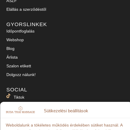
ÁSZF
Elállás a szerződéstől
GYORSLINKEK
Időpontfoglalás
Webshop
Blog
Árlista
Szalon etikett
Dolgozz nálunk!
SOCIAL
Tiktok
Facebook
Sütikezelési beállítások
Instagram
Weboldalunk a tökéletes működés érdekében sütiket használ. A