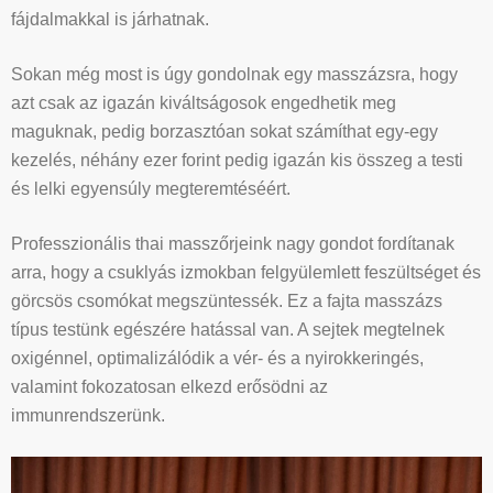
fájdalmakkal is járhatnak.
Sokan még most is úgy gondolnak egy masszázsra, hogy
azt csak az igazán kiváltságosok engedhetik meg
maguknak, pedig borzasztóan sokat számíthat egy-egy
kezelés, néhány ezer forint pedig igazán kis összeg a testi
és lelki egyensúly megteremtéséért.
Professzionális thai masszőrjeink nagy gondot fordítanak
arra, hogy a csuklyás izmokban felgyülemlett feszültséget és
görcsös csomókat megszüntessék. Ez a fajta masszázs
típus testünk egészére hatással van. A sejtek megtelnek
oxigénnel, optimalizálódik a vér- és a nyirokkeringés,
valamint fokozatosan elkezd erősödni az
immunrendszerünk.