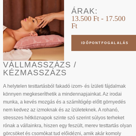
ÁRAK:
13.500 Ft - 17.500
Ft
IDŐPONTFOGALALÁS
VÁLLMASSZÁZS /
KÉZMASSZÁZS
A helytelen testtartásból fakadó izom- és ízületi fájdalmak
könnyen megkeseríthetik a mindennapjainkat. Az irodai
munka, a kevés mozgás és a számítógép előtt görnyedés
nem kedvez az izmoknak és az ízületeknek. A rohanó,
stresszes hétköznapok szinte szó szerint súlyos terheket
rónak a vállainkra, hiszen egy feszült, merev testtartás olyan
görcsöket és csomókat tud előidézni, amik akár komoly