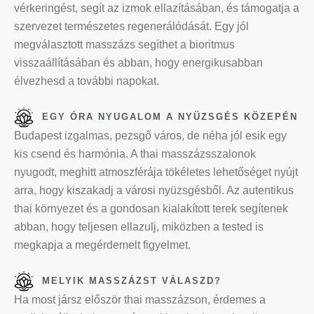
vérkeringést, segít az izmok ellazításában, és támogatja a
szervezet természetes regenerálódását. Egy jól
megválasztott masszázs segíthet a bioritmus
visszaállításában és abban, hogy energikusabban
élvezhesd a további napokat.
EGY ÓRA NYUGALOM A NYÜZSGÉS KÖZEPÉN
Budapest izgalmas, pezsgő város, de néha jól esik egy
kis csend és harmónia. A thai masszázsszalonok
nyugodt, meghitt atmoszférája tökéletes lehetőséget nyújt
arra, hogy kiszakadj a városi nyüzsgésből. Az autentikus
thai környezet és a gondosan kialakított terek segítenek
abban, hogy teljesen ellazulj, miközben a tested is
megkapja a megérdemelt figyelmet.
MELYIK MASSZÁZST VÁLASZD?
Ha most jársz először thai masszázson, érdemes a