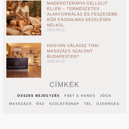
MADEROTERÁPIA CELLULIT
ELLEN – TERMÉSZETES
ALAKFORMÁLÁS ÉS FESZESEBB
BŐR FÁJDALMAS KEZELÉSEK
NÉLKÜL
2026.05.12.
HOGYAN VÁLASSZ THAI
MASSZÁZS SZALONT
BUDAPESTEN?
2026.04.16.
CÍMKÉK
ÖSSZES BEJEGYZÉS
FEET & HANDS
JÓGA
MASSZÁZS
ŐSZ
SZÜLETÉSNAP
TÉL
ÚJDONSÁG