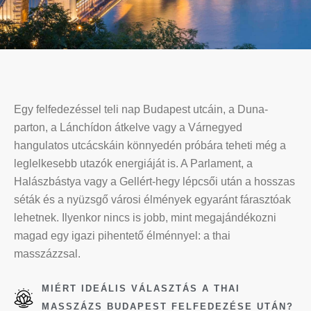
Egy felfedezéssel teli nap Budapest utcáin, a Duna-
parton, a Lánchídon átkelve vagy a Várnegyed
hangulatos utcácskáin könnyedén próbára teheti még a
leglelkesebb utazók energiáját is. A Parlament, a
Halászbástya vagy a Gellért-hegy lépcsői után a hosszas
séták és a nyüzsgő városi élmények egyaránt fárasztóak
lehetnek. Ilyenkor nincs is jobb, mint megajándékozni
magad egy igazi pihentető élménnyel: a thai
masszázzsal.
MIÉRT IDEÁLIS VÁLASZTÁS A THAI
MASSZÁZS BUDAPEST FELFEDEZÉSE UTÁN?