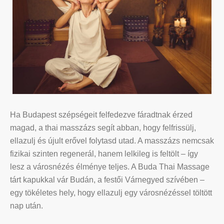
Ha Budapest szépségeit felfedezve fáradtnak érzed
magad, a thai masszázs segít abban, hogy felfrissülj,
ellazulj és újult erővel folytasd utad. A masszázs nemcsak
fizikai szinten regenerál, hanem lelkileg is feltölt – így
lesz a városnézés élménye teljes. A Buda Thai Massage
tárt kapukkal vár Budán, a festői Várnegyed szívében –
egy tökéletes hely, hogy ellazulj egy városnézéssel töltött
nap után.