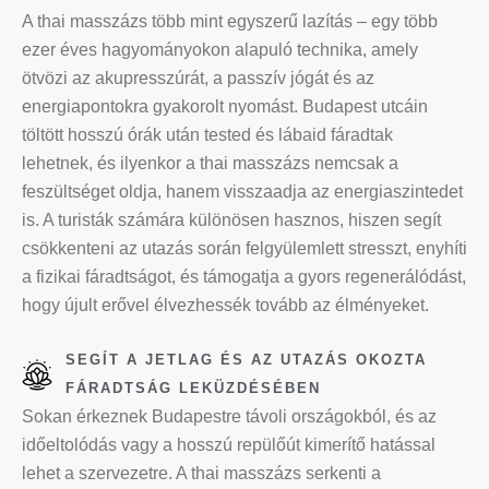
A thai masszázs több mint egyszerű lazítás – egy több
ezer éves hagyományokon alapuló technika, amely
ötvözi az akupresszúrát, a passzív jógát és az
energiapontokra gyakorolt nyomást. Budapest utcáin
töltött hosszú órák után tested és lábaid fáradtak
lehetnek, és ilyenkor a thai masszázs nemcsak a
feszültséget oldja, hanem visszaadja az energiaszintedet
is. A turisták számára különösen hasznos, hiszen segít
csökkenteni az utazás során felgyülemlett stresszt, enyhíti
a fizikai fáradtságot, és támogatja a gyors regenerálódást,
hogy újult erővel élvezhessék tovább az élményeket.
SEGÍT A JETLAG ÉS AZ UTAZÁS OKOZTA
FÁRADTSÁG LEKÜZDÉSÉBEN
Sokan érkeznek Budapestre távoli országokból, és az
időeltolódás vagy a hosszú repülőút kimerítő hatással
lehet a szervezetre. A thai masszázs serkenti a