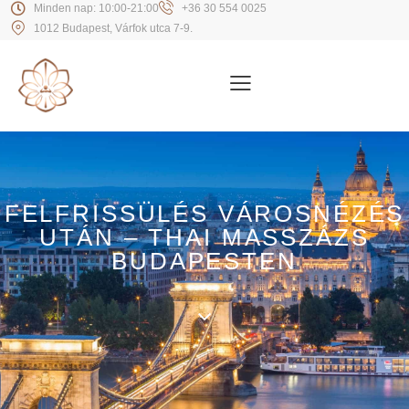
Minden nap: 10:00-21:00
+36 30 554 0025
1012 Budapest, Várfok utca 7-9.
FELFRISSÜLÉS VÁROSNÉZÉS
UTÁN – THAI MASSZÁZS
BUDAPESTEN