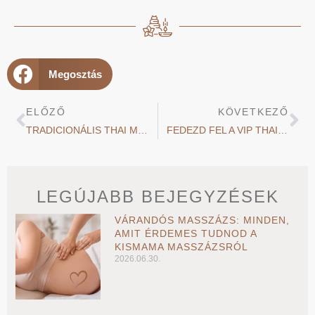
Megosztás
ELŐZŐ
KÖVETKEZŐ
TRADICIONÁLIS THAI MASSZÁZS: TÉVHITEK ÉS VALÓSÁG
FEDEZD FEL A VIP THAI MASSZÁZS ÉLMÉNYÉT – LUXUS KÉNYEZTETÉS TESTNEK ÉS LÉLEKNEK
LEGÚJABB BEJEGYZÉSEK
VÁRANDÓS MASSZÁZS: MINDEN,
AMIT ÉRDEMES TUDNOD A
KISMAMA MASSZÁZSRÓL
2026.06.30.