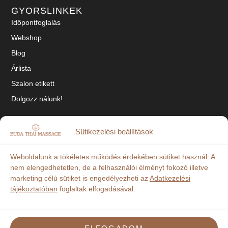
GYORSLINKEK
Időpontfoglalás
Webshop
Blog
Árlista
Szalon etikett
Dolgozz nálunk!
SOCIAL
Sütikezelési beállítások
Tiktok
Weboldalunk a tökéletes működés érdekében sütiket használ. A
Facebook
nem elengedhetetlen, de a felhasználói élményt fokozó illetve
marketing célú sütiket is engedélyezheti az
Adatkezelési
Instagram
tájékoztatóban
foglaltak elfogadásával.
„Szalonunkban készpénzes, bankkártyás és OTP Szép-Kártyás fizetésre is
lehetőség van!”