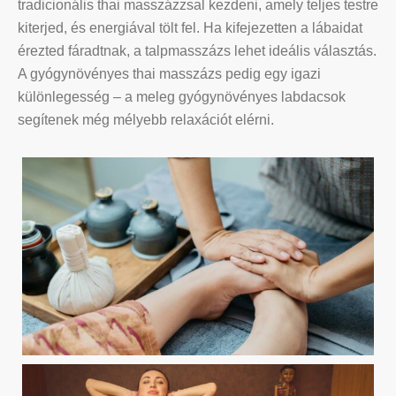
tradicionális thai masszázzsal kezdeni, amely teljes testre
kiterjed, és energiával tölt fel. Ha kifejezetten a lábaidat
érezted fáradtnak, a talpmasszázs lehet ideális választás.
A gyógynövényes thai masszázs pedig egy igazi
különlegesség – a meleg gyógynövényes labdacsok
segítenek még mélyebb relaxációt elérni.